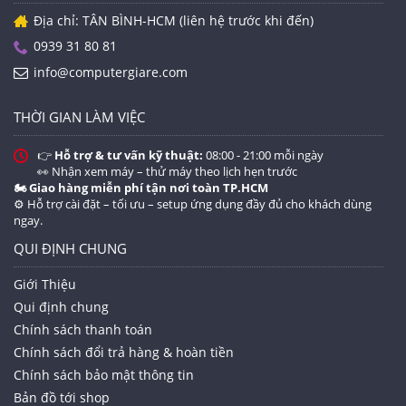
Địa chỉ: TÂN BÌNH-HCM (liên hệ trước khi đến)
0939 31 80 81
info@computergiare.com
Laptop Dell E6430 thuộc dòng Business Vỏ nhôm
THỜI GIAN LÀM VIỆC
Cứng Cáp Siêu Bền. Chuyên Dùng cho dân Văn
Phòng, IT, Kỹ Thuật, Lập trình, văn phòng, kế
👉
Hỗ trợ & tư vấn kỹ thuật:
08:00 - 21:00 mỗi ngày
toán...
👀 Nhận xem máy – thử máy theo lịch hẹn trước
🏍️ Giao hàng miễn phí tận nơi toàn TP.HCM
⚙️ Hỗ trợ cài đặt – tối ưu – setup ứng dụng đầy đủ cho khách dùng
ngay.
Bộ xử lý:
Intel Core I5 3320M 2.6GHz
RAM:
4GB DDR
QUI ĐỊNH CHUNG
Đĩa Cứng: SSD
128GB truy xuất dữ liệu nhanh
Giới Thiệu
Đồ Họa:
NVIDIA NVS 5200M / Intel HD Graphics
Qui định chung
4000 - 1 GB GDDR5 SDRAM
Chính sách thanh toán
Màn Hình:
14.3" LED backlight HD anti-glare
Chính sách đổi trả hàng & hoàn tiền
HD.Đĩa Quang: DVD+/- RWPin/Battery: 2h upto 4h
Chính sách bảo mật thông tin
Kích Thước và Trọng Lượng:
2.5 kg
Bản đồ tới shop