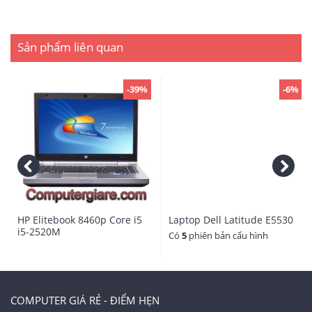
Sản phẩm liên quan
-39%
-6%
HP Elitebook 8460p Core i5
Laptop Dell Latitude E5530
i5-2520M
Có
5
phiên bản cấu hình
COMPUTER GIÁ RẺ - ĐIỂM HẸN