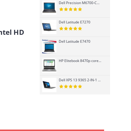
Dell Precision M6700-Core i7 3740QM-K3000M
Dell Latitude E7270
ntel HD
Dell Latitude E7470
HP Elitebook 8470p core i7 Ivy Bridge 3520M, Card rời
Dell XPS 13 9365 2-IN-1 cảm ứng Core i7