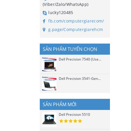
(Viber/Zalo/WhatsApp)
lucky120485
fb.com/computergiarecom/
g.page/Computergiarehcm
SẢN PHẨM TUYỂN CHỌN
Dell Precision 7540 (Used)
Dell Precision 3541-Gen 9 Chip H (Used)
SẢN PHẨM MỚI
Dell Precision 5510