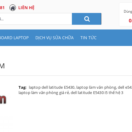
 81
LIÊN HỆ
Dùng
0
BOARD LAPTOP
DỊCH VỤ SỬA CHỮA
TIN TỨC
0M
Tag:
laptop dell latitude E5430
,
laptop làm văn phòng
,
dell e5
laptop làm văn phòng giá rẻ
,
dell latitude E5430 i5 thế hệ 3