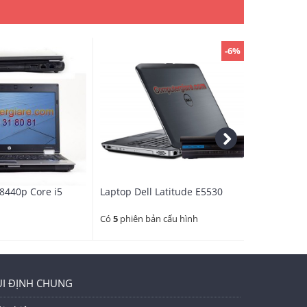
-6%
ng, IT, Kỹ
 8440p Core i5
Laptop Dell Latitude E5530
Dell Latit
3320M
Có
5
phiên bản cấu hình
I ĐỊNH CHUNG