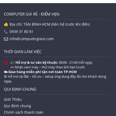
COMPUTER GIÁ RẺ - ĐIỂM HẸN
Địa chỉ: TÂN BÌNH-HCM (liên hệ trước khi đến)
0939 31 80 81
info@computergiare.com
THỜI GIAN LÀM VIỆC
👉
Hỗ trợ & tư vấn kỹ thuật:
08:00 - 21:00 mỗi ngày
👀 Nhận xem máy – thử máy theo lịch hẹn trước
🏍️ Giao hàng miễn phí tận nơi toàn TP.HCM
⚙️ Hỗ trợ cài đặt – tối ưu – setup ứng dụng đầy đủ cho khách dùng
ngay.
QUI ĐỊNH CHUNG
Giới Thiệu
Qui định chung
Chính sách thanh toán