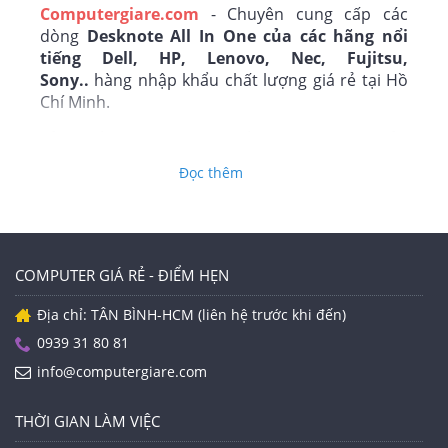
Computergiare.com
- Chuyên cung cấp các
dòng
Desknote All In One của các hãng nổi
tiếng Dell, HP, Lenovo, Nec, Fujitsu,
Sony..
hàng nhập khẩu chất lượng giá rẻ tại Hồ
Chí Minh.
Sản phẩm bán ra được kiểm tra kỹ lưỡng, bảo
hành 06 tháng.
Đọc thêm
0939 31 80 81 (Linh).
lucky120485.
COMPUTER GIÁ RẺ - ĐIỂM HẸN
https://computergiare.com
Địa chỉ: TÂN BÌNH-HCM (liên hệ trước khi đến)
https://www.facebook.com/muabanlaptopmygiare/
0939 31 80 81
info@computergiare.com
https://twitter.com/computergiare
https://www.instagram.com/computergiare/
THỜI GIAN LÀM VIỆC