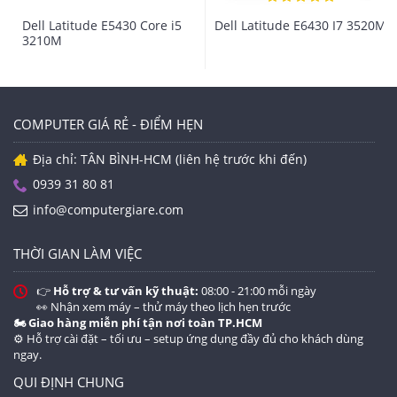
Dell Latitude E5430 Core i5
Dell Latitude E6430 I7 3520M
3210M
COMPUTER GIÁ RẺ - ĐIỂM HẸN
Địa chỉ: TÂN BÌNH-HCM (liên hệ trước khi đến)
0939 31 80 81
info@computergiare.com
THỜI GIAN LÀM VIỆC
👉
Hỗ trợ & tư vấn kỹ thuật:
08:00 - 21:00 mỗi ngày
Tính năng nổi bật
👀 Nhận xem máy – thử máy theo lịch hẹn trước
🏍️ Giao hàng miễn phí tận nơi toàn TP.HCM
+ Thiết kế nhỏ gọn, máy nhẹ, rất thanh lịch.
⚙️ Hỗ trợ cài đặt – tối ưu – setup ứng dụng đầy đủ cho khách dùng
+ Vỏ trên làm bằng Magie mang lại vẻ đẹp kim loại
ngay.
cùng với sự chắc chắn và khả năng chống vân tay. Vỏ
QUI ĐỊNH CHUNG
dưới thiết kế phủ su tạo vẻ sang trọng.