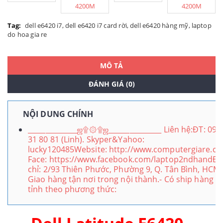
Tag:
dell e6420 i7
,
dell e6420 i7 card rời
,
dell e6420 hàng mỹ
,
laptop
do hoa gia re
MÔ TẢ
ĐÁNH GIÁ (0)
NỘI DUNG CHÍNH
______________ஜ۩۞۩ஜ_______________ Liên hệ:ĐT: 093
31 80 81 (Linh). Skyper&Yahoo:
lucky120485Website: http://www.computergiare.co
Face: https://www.facebook.com/laptop2ndhandĐị
chỉ: 2/93 Thiên Phước, Phường 9, Q. Tân Bình, HCM.
Giao hàng tận nơi trong nội thành.- Có ship hàng đi
tỉnh theo phương thức: