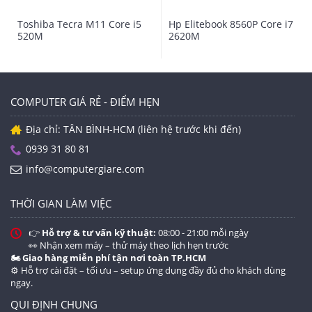
Máy được trang bị cấu hình:
Toshiba Tecra M11 Core i5
Hp Elitebook 8560P Core i7
CPU: Intel Core i7 "Sandy Bridge" with vPro
520M
2620M
technology 2640M 2.8Ghz 4x2.8ghz Turbo Boost
3.5. Ghz-(Cache 3MB - Bus 1333Mhz.)
Chipset: Intel QM67 Express Chipsets
Memory: 4GB DDR3 (Bus 1333MHz) (Hổ trợ nâng
COMPUTER GIÁ RẺ - ĐIỂM HẸN
cấp ram giá rẻ)
Địa chỉ: TÂN BÌNH-HCM (liên hệ trước khi đến)
SSD: 128GB (Hàng zin theo máy, truy xuất dữ liệu
cực nhanh)
0939 31 80 81
Optical Drive: DVD-SuperMulti Drive
info@computergiare.com
VGA: Intel HD Graphics 3000.Display: 14” chống
chói Anti-glare LED backlit High Definition HD+
THỜI GIAN LÀM VIỆC
(1600x900) & Ambient light sensor.
👉
Hỗ trợ & tư vấn kỹ thuật:
08:00 - 21:00 mỗi ngày
Network: Integrated Intel® 802.11 a/g/n . Lan
👀 Nhận xem máy – thử máy theo lịch hẹn trước
Integrated 1GBit TX Ethernet + Active
🏍️ Giao hàng miễn phí tận nơi toàn TP.HCM
Management Technology (AMT) 7.0
⚙️ Hỗ trợ cài đặt – tối ưu – setup ứng dụng đầy đủ cho khách dùng
ngay.
Battery: 6 cell High Capacity sử dụng rất
lâu.Weight: 1.99kg.
QUI ĐỊNH CHUNG