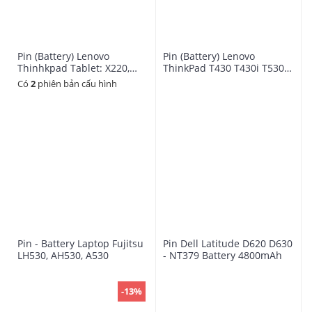
Pin (Battery) Lenovo
Pin (Battery) Lenovo
Thinhkpad Tablet: X220,
ThinkPad T430 T430i T530
X220i, X220t, X230t
T530i
Có
2
phiên bản cấu hình
Pin - Battery Laptop Fujitsu
Pin Dell Latitude D620 D630
LH530, AH530, A530
- NT379 Battery 4800mAh
-13%