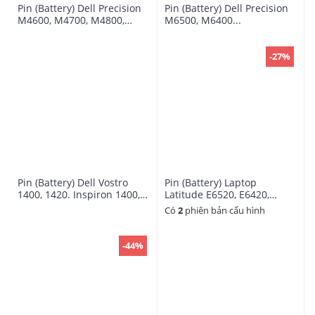
Pin (Battery) Dell Precision
Pin (Battery) Dell Precision
M4600, M4700, M4800,
M6500, M6400...
M6600, M6700, M6800 Type
FV993, 0JHYP2 (11.1V-97 Wh)
-27%
Pin (Battery) Dell Vostro
Pin (Battery) Laptop
1400, 1420. Inspiron 1400,
Latitude E6520, E6420,
1420
E5520, E5420, 6-cell 60Wh -
Có
2
phiên bản cấu hình
T54FJ
-44%