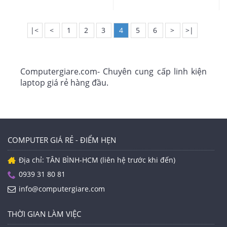
|<
<
1
2
3
4
5
6
>
>|
Computergiare.com- Chuyên cung cấp linh kiện
laptop giá rẻ hàng đầu.
COMPUTER GIÁ RẺ - ĐIỂM HẸN
Địa chỉ: TÂN BÌNH-HCM (liên hệ trước khi đến)
0939 31 80 81
info@computergiare.com
THỜI GIAN LÀM VIỆC