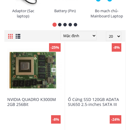
Adaptor (Sạc
Battery (Pin)
Bo mạch chủ-
laptop)
Mainboard Laptop
-25%
-8%
NVIDIA QUADRO K3000M
Ổ Cứng SSD 120GB ADATA
2GB 256Bit
SU650 2.5-inches SATA III
-8%
-24%