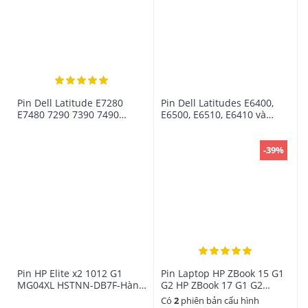
Pin Dell Latitude E7280
Pin Dell Latitudes E6400,
E7480 7290 7390 7490
E6500, E6510, E6410 và
F3YGT 2X39G 60Wh
Precisions M2400, M4400,
M4500
-39%
Pin HP Elite x2 1012 G1
Pin Laptop HP ZBook 15 G1
MG04XL HSTNN-DB7F-Hàng
G2 HP ZBook 17 G1 G2
Zin
AR08XL
Có
2
phiên bản cấu hình