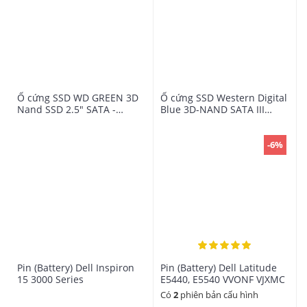
Ổ cứng SSD WD GREEN 3D
Ổ cứng SSD Western Digital
Nand SSD 2.5" SATA -
Blue 3D-NAND SATA III
120GB WDS120G2G0A
250GB WDS250G2B0A
(Xanh)
-6%
Pin (Battery) Dell Inspiron
Pin (Battery) Dell Latitude
15 3000 Series
E5440, E5540 VVONF VJXMC
Có
2
phiên bản cấu hình