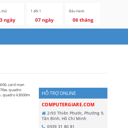
 thử
1 đổi 1
Bảo hành
3 ngày
07 ngày
06 tháng
4600
,
card man
570w
,
quadro
HỖ TRỢ ONLINE
o
,
quadro k3000m
COMPUTERGIARE.COM
2/93 Thiên Phước, Phường 9,
Tân Bình, Hồ Chí Minh
0939 31 80 81