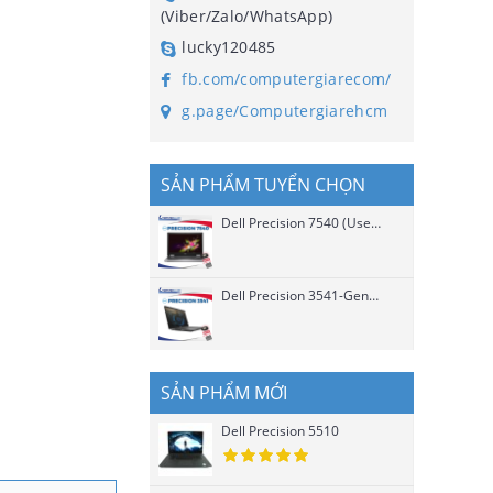
(Viber/Zalo/WhatsApp)
lucky120485
fb.com/computergiarecom/
g.page/Computergiarehcm
SẢN PHẨM TUYỂN CHỌN
Dell Precision 7540 (Used)
Dell Precision 3541-Gen 9 Chip H (Used)
SẢN PHẨM MỚI
Dell Precision 5510