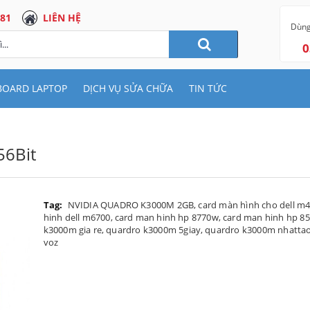
 81
LIÊN HỆ
Dùng
0
BOARD LAPTOP
DỊCH VỤ SỬA CHỮA
TIN TỨC
6Bit
Tag:
NVIDIA QUADRO K3000M 2GB
,
card màn hình cho dell m
hinh dell m6700
,
card man hinh hp 8770w
,
card man hinh hp 8
k3000m gia re
,
quardro k3000m 5giay
,
quardro k3000m nhatta
voz