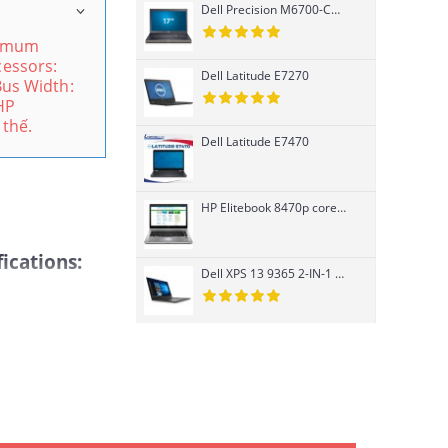
Dell Precision M6700-Core i7 3740QM-K3000M
ximum
cessors:
Dell Latitude E7270
us Width:
HP
 thế.
Dell Latitude E7470
HP Elitebook 8470p core i7 Ivy Bridge 3520M, Card rời
fications:
Dell XPS 13 9365 2-IN-1 cảm ứng Core i7
et
acturer:
a
ct Line:
rce