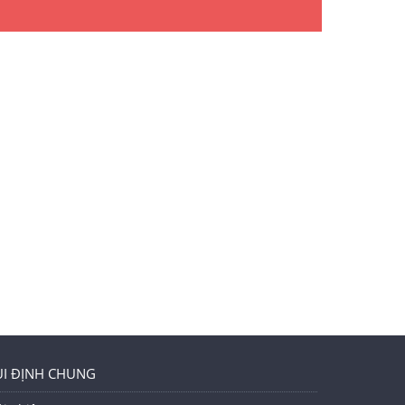
erboard
ction :
MXM
imum
l
ution:
x1600
liant:
Yes
fications
I ĐỊNH CHUNG