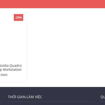
Moth
Conne
-25%
Max
Digita
Resol
2560
HDCP
Comp
Nvidia Quadro
p Workstation
GPU
 hình
Speci
THỜI GIAN LÀM VIỆC
QU