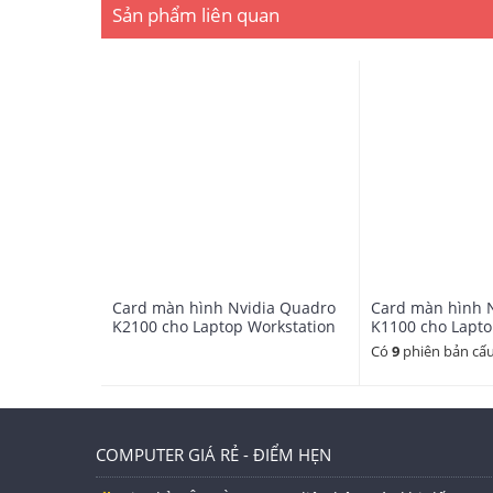
Sản phẩm liên quan
Card màn hình Nvidia Quadro
Card màn hình 
K2100 cho Laptop Workstation
K1100 cho Lapto
Có
9
phiên bản cấu
Core Speed:
654 MHz
COMPUTER GIÁ RẺ - ĐIỂM HẸN
Stream Processors:
576