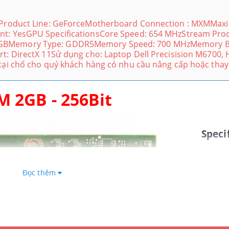
diaProduct Line: GeForceMotherboard Connection : MXMMa
nt: YesGPU SpecificationsCore Speed: 654 MHzStream Pro
 2GBMemory Type: GDDR5Memory Speed: 700 MHzMemory B
rt: DirectX 11Sử dụng cho: Laptop Dell Precisision M6700, 
 tại chổ cho quý khách hàng có nhu cầu nâng cấp hoặc thay
 2GB - 256Bit
Speci
Chips
Manuf
Đọc thêm
nVidi
Produ
GeFo