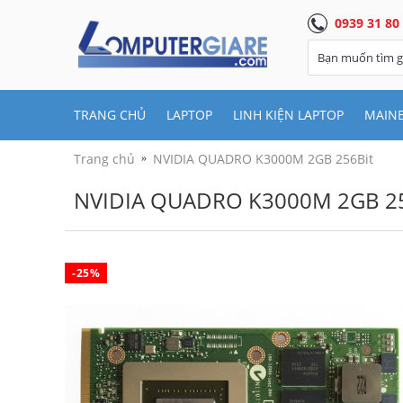
0939 31 80
TRANG CHỦ
LAPTOP
LINH KIỆN LAPTOP
MAIN
Trang chủ
NVIDIA QUADRO K3000M 2GB 256Bit
NVIDIA QUADRO K3000M 2GB 25
-25%