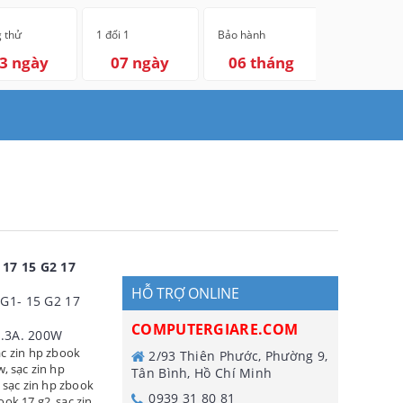
 thử
1 đổi 1
Bảo hành
3 ngày
07 ngày
06 tháng
 17 15 G2 17
HỖ TRỢ ONLINE
 G1- 15 G2 17
COMPUTERGIARE.COM
10.3A. 200W
ạc zin hp zbook
2/93 Thiên Phước, Phường 9,
w
,
sạc zin hp
Tân Bình, Hồ Chí Minh
,
sạc zin hp zbook
0939 31 80 81
book 17 g2
,
sạc zin