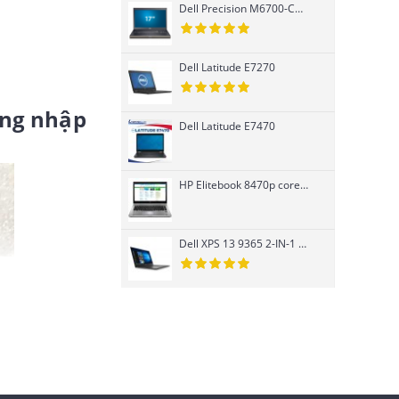
Dell Precision M6700-Core i7 3740QM-K3000M
Dell Latitude E7270
àng nhập
Dell Latitude E7470
HP Elitebook 8470p core i7 Ivy Bridge 3520M, Card rời
Dell XPS 13 9365 2-IN-1 cảm ứng Core i7