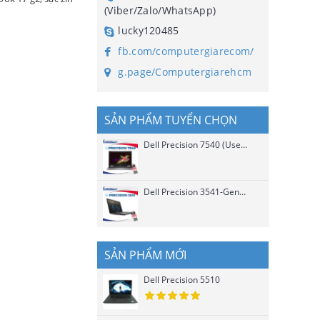
(Viber/Zalo/WhatsApp)
lucky120485
fb.com/computergiarecom/
g.page/Computergiarehcm
SẢN PHẨM TUYỂN CHỌN
Dell Precision 7540 (Used)
Dell Precision 3541-Gen 9 Chip H (Used)
SẢN PHẨM MỚI
Dell Precision 5510