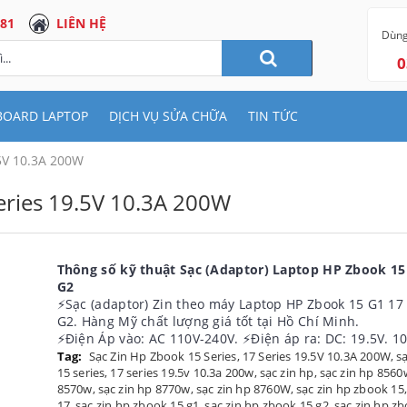
 81
LIÊN HỆ
Dùng
0
BOARD LAPTOP
DỊCH VỤ SỬA CHỮA
TIN TỨC
.5V 10.3A 200W
Series 19.5V 10.3A 200W
Thông số kỹ thuật Sạc (Adaptor) Laptop HP Zbook 15
G2
⚡️Sạc (adaptor) Zin theo máy Laptop HP Zbook 15 G1 17
G2. Hàng Mỹ chất lượng giá tốt tại Hồ Chí Minh.
⚡️Điện Áp vào: AC 110V-240V. ⚡️Điện áp ra: DC: 19.5V. 
Tag:
Sạc Zin Hp Zbook 15 Series
,
17 Series 19.5V 10.3A 200W
,
s
15 series
,
17 series 19.5v 10.3a 200w
,
sạc zin hp
,
sạc zin hp 8560
8570w
,
sạc zin hp 8770w
,
sạc zin hp 8760W
,
sạc zin hp zbook 15
17
,
sạc zin hp zbook 15 g1
,
sạc zin hp zbook 15 g2
,
sạc zin hp z