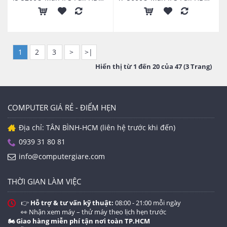
1920x1080
1920x1080
1
2
3
>
>|
Hiển thị từ 1 đến 20 của 47 (3 Trang)
COMPUTER GIÁ RẺ - ĐIỂM HẸN
Địa chỉ: TÂN BÌNH-HCM (liên hệ trước khi đến)
0939 31 80 81
info@computergiare.com
THỜI GIAN LÀM VIỆC
👉
Hỗ trợ & tư vấn kỹ thuật:
08:00 - 21:00 mỗi ngày
👀 Nhận xem máy – thử máy theo lịch hẹn trước
🏍️ Giao hàng miễn phí tận nơi toàn TP.HCM