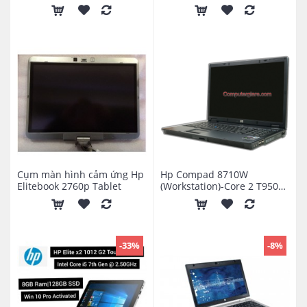
17 G1/G2
Cụm màn hình cảm ứng Hp
Hp Compad 8710W
Elitebook 2760p Tablet
(Workstation)-Core 2 T9500
nVIDIA Quadro FX 1600M
-33%
-8%