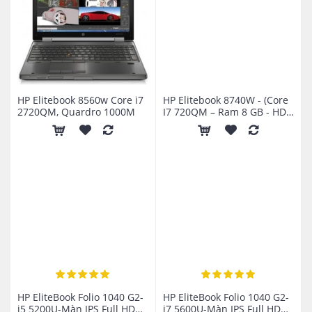
HP Elitebook 8560w Core i7
HP Elitebook 8740W - (Core
2720QM, Quardro 1000M
I7 720QM – Ram 8 GB - HDD
320 GB - FX2800 - 17") - Vũ
khí tối thượng cho dân đồ
họa.​
HP EliteBook Folio 1040 G2-
HP EliteBook Folio 1040 G2-
i5 5200U-Màn IPS Full HD
i7 5600U-Màn IPS Full HD