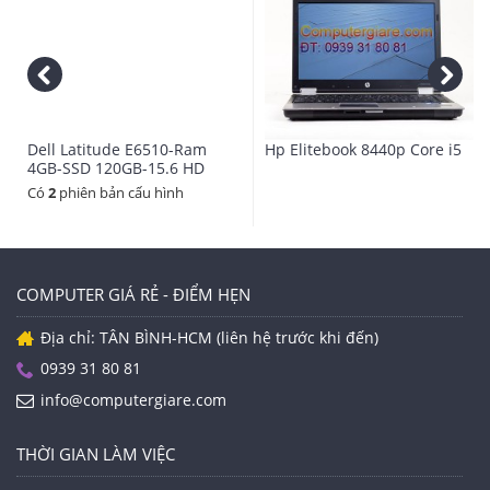
12.1'' WXGA 1280x
Màn Hình
HP 1.3Mp có chức 
Webcame
Không.
Đĩa Quang
Dell Latitude E6510-Ram
Hp Elitebook 8440p Core i5
Tất cả sản phẩm La
Pin/Battery
4GB-SSD 120GB-15.6 HD
Có
2
phiên bản cấu hình
1.6 kg
Kích Thước và Trọng Lượng
Laptop tiêu chuẩn
Tình trạng hàng hóa
COMPUTER GIÁ RẺ - ĐIỂM HẸN
Mobile Intel QM57
Bo Mạch
Địa chỉ: TÂN BÌNH-HCM (liên hệ trước khi đến)
Kênh âm thanh: 2.1
Âm Thanh
0939 31 80 81
3 x USB 2.0,LAN, V
info@computergiare.com
Tính Năng Mở Rộng & Cổng Giao Tiếp
3 x USB 2.0,LAN, V
Giao Tiếp Mạng
THỜI GIAN LÀM VIỆC