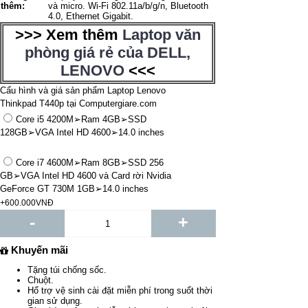
thêm:
và micro. Wi-Fi 802.11a/b/g/n, Bluetooth
4.0, Ethernet Gigabit.
>>> Xem thêm
Laptop văn
phòng giá rẻ của DELL,
LENOVO
<<<
Cấu hình và giá sản phẩm Laptop Lenovo
Thinkpad T440p tại Computergiare.com
Core i5 4200M➢Ram 4GB➢SSD
128GB➢VGA Intel HD 4600➢14.0 inches
Core i7 4600M➢Ram 8GB➢SSD 256
GB➢VGA Intel HD 4600 và Card rời Nvidia
GeForce GT 730M 1GB➢14.0 inches
+600.000VNĐ
-
+
Khuyến mãi
Tặng túi chống sốc.
Chuột.
Hổ trợ vệ sinh cài đặt miễn phí trong suốt thời
gian sử dụng.