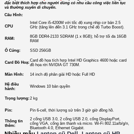
đặc biệt thích hợp cho người dùng có nhu cầu công việc liên tục
và thường xuyên di chuyển.
Cấu Hình:
Intel Core i5-4200M với tốc độ xung nhịp cơ bản 2.5
CPU
GHz (tăng lên đến 3.1 GHz trong chế độ Turbo Boost).
8GB DDR4-2133 SDRAM (1 x 8GB); hỗ trợ tối đa 16GB
RAM:
RAM
Ổ Cứng:
SSD 256GB
Card đồ họa tích hợp Intel HD Graphics 4600 hoặc card
Card Đồ Hoạ:
đồ họa rời NVIDIA GT 730M.
Màn Hình:
14 inch độ phân giải HD hoặc Full HD
Hệ điều
Windows 10 bản quyền
hành:
Trọng lượng:
2 kg
Pin:
Pin 6-cell, thời lượng sử trên 3 giờ giờ đồng hồ.
2 cổng USB 3.0, 2 cổng USB 2.0, cổng DisplayPort,
Thông tin
cổng VGA, cổng âm thanh và micro. Wi-Fi 802.11a/b/g/n,
thêm:
Bluetooth 4.0, Ethernet Gigabit.
Nhiều mẫu
Laptop cũ Dell
,
Laptop cũ HP
,