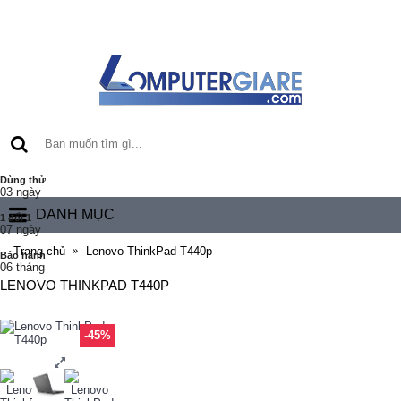
Dùng thử
03 ngày
DANH MỤC
1 đổi 1
07 ngày
Trang chủ
Lenovo ThinkPad T440p
Bảo hành
06 tháng
LENOVO THINKPAD T440P
-45%