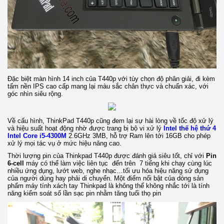
Đặc biệt màn hình 14 inch của T440p với tùy chọn độ phân giải, đi kèm
tấm nền IPS cao cấp mang lại màu sắc chân thực và chuẩn xác, với
góc nhìn siêu rộng.
Về cấu hình, ThinkPad T440p cũng đem lại sự hài lòng về tốc độ xử lý
và hiệu suất hoạt động nhờ được trang bị bộ vi xử lý
Intel thế hệ thứ 4
Intel Core i5-4300M
2.6GHz 3MB, hỗ trợ Ram lên tới 16GB cho phép
xử lý mọi tác vụ ở mức hiệu năng cao.
Thời lượng pin của Thinkpad T440p được đánh giá siêu tốt, chỉ với
Pin
6-cell
máy có thể làm việc liên tục đến trên 7 tiếng khi chạy cùng lúc
nhiều ứng dụng, lướt web, nghe nhạc…tối ưu hóa hiệu năng sử dụng
của người dùng hay phải di chuyển. Một điểm nổi bật của dòng sản
phẩm máy tính xách tay Thinkpad là không thể không nhắc tới là tính
năng kiểm soát số lần sạc pin nhằm tăng tuổi thọ pin