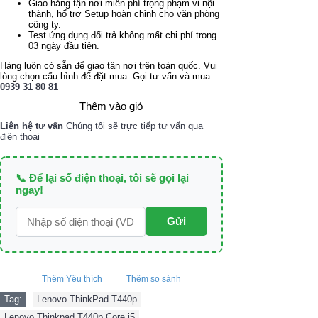
Giao hàng tận nơi miễn phí trọng phạm vi nội
thành, hổ trợ Setup hoàn chỉnh cho văn phòng
công ty.
Test ứng dụng đổi trả không mất chi phí trong
03 ngày đầu tiên.
Hàng luôn có sẵn để giao tận nơi trên toàn quốc. Vui
lòng chọn cấu hình để đặt mua. Gọi tư vấn và mua :
0939 31 80 81
Thêm vào giỏ
Liên hệ tư vấn
Chúng tôi sẽ trực tiếp tư vấn qua
điện thoại
📞 Để lại số điện thoại, tôi sẽ gọi lại
ngay!
Gửi
Thêm Yêu thích
Thêm so sánh
Tag:
Lenovo ThinkPad T440p
,
Lenovo Thinkpad T440p Core i5
,