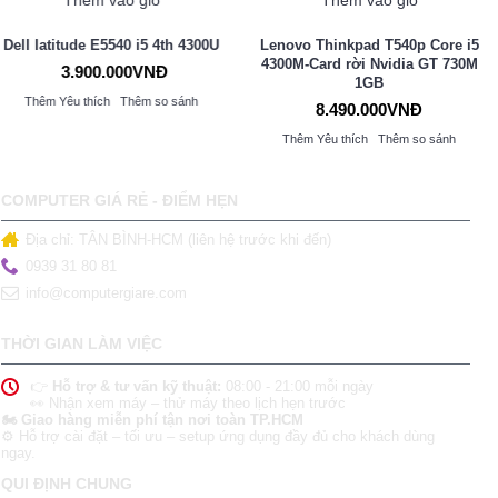
Thêm vào giỏ
Thêm vào giỏ
Lenovo Thinkpad T540p Core i5
Lenovo ThinkPad T440
4300M-Card rời Nvidia GT 730M
Ultrabook Core i5 4300U-Mỏng,
1GB
nhẹ
8.490.000VNĐ
6.990.000VNĐ
Thêm Yêu thích
Thêm so sánh
Thêm Yêu thích
Thêm so sánh
COMPUTER GIÁ RẺ - ĐIỂM HẸN
Địa chỉ: TÂN BÌNH-HCM (liên hệ trước khi đến)
0939 31 80 81
info@computergiare.com
THỜI GIAN LÀM VIỆC
👉
Hỗ trợ & tư vấn kỹ thuật:
08:00 - 21:00 mỗi ngày
👀 Nhận xem máy – thử máy theo lịch hẹn trước
🏍️ Giao hàng miễn phí tận nơi toàn TP.HCM
⚙️ Hỗ trợ cài đặt – tối ưu – setup ứng dụng đầy đủ cho khách dùng
ngay.
QUI ĐỊNH CHUNG