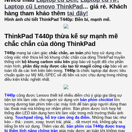
Laptop cũ Lenovo ThinkPad
... giá rẻ. Khách
hàng tham khảo thêm
tại đây!
Hình ảnh chi tiết
ThinkPad T440p: Bền bỉ, mạnh mẽ.
ThinkPad T440p
thừa kế sự mạnh mẽ
chắc chắn của dòng ThinkPad
T440p
mang lại cảm giác
chắc chắn, an toàn
phù hợp sử dụng cho
công việc nhờ thừa kế bộ khung chắc chắn của dòng ThinkPad truyền
thống với
bộ khung carbon siêu bền
giúp bảo vệ tuyệt đối cho phần
màn hình,
phần đáy máy được cấu tạo từ magiê cứng cáp
bảo vệ an
toàn tối đa các linh kiện bên trong.
T440p
là chiếc laptop đạt được tiêu
chuẩn quân sự Mỹ MIL-SPEC về độ bền và sức chịu đựng trong những
điều kiện khắc nghiệt nhất.
T440p
cũng được Lenovo thiết kế nhiều điểm chú ý giúp gia tăng sự
tiện lợi khi làm việc cho người sử dụng với
bàn phím chicklet
lớn
tương đương bàn phím trên các máy tính để bàn giúp người dùng thao
tác thoải mái mà không sợ nhầm phím. Bàn phím được tích hợp hệ
thống đèn LED tiện dụng hơn khi làm việc trong môi trường thiếu ánh
sáng.
Touchpad rộng, hỗ trợ cảm ứng đa điểm.
Những thao tác như
kéo – thả - zoom, xoay, trượt trái, phải… rất mượt mà, không gây ra
tiếng ồn khi sử dụng. Thêm vào đó,
bàn phím của T440p được trang
bị thêm tính năng chống tràn
giúp máy được an toàn khi không may