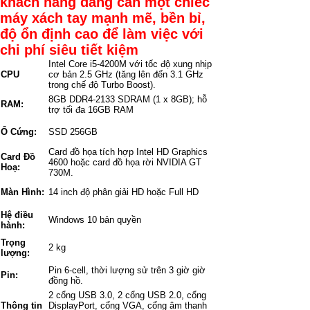
khách hàng đang cần một chiếc
máy xách tay mạnh mẽ, bền bỉ,
độ ổn định cao để làm việc với
chi phí siêu tiết kiệm
Intel Core i5-4200M với tốc độ xung nhịp
CPU
cơ bản 2.5 GHz (tăng lên đến 3.1 GHz
trong chế độ Turbo Boost).
8GB DDR4-2133 SDRAM (1 x 8GB); hỗ
RAM:
trợ tối đa 16GB RAM
Ổ Cứng:
SSD 256GB
Card đồ họa tích hợp Intel HD Graphics
Card Đồ
4600 hoặc card đồ họa rời NVIDIA GT
Hoạ:
730M.
Màn Hình:
14 inch độ phân giải HD hoặc Full HD
Hệ điều
Windows 10 bản quyền
hành:
Trọng
2 kg
lượng:
Pin 6-cell, thời lượng sử trên 3 giờ giờ
Pin:
đồng hồ.
2 cổng USB 3.0, 2 cổng USB 2.0, cổng
Thông tin
DisplayPort, cổng VGA, cổng âm thanh