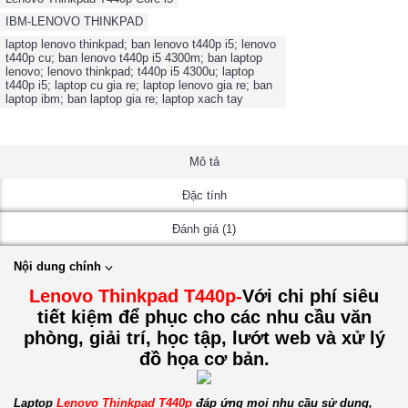
IBM-LENOVO THINKPAD
,
laptop lenovo thinkpad; ban lenovo t440p i5; lenovo
t440p cu; ban lenovo t440p i5 4300m; ban laptop
lenovo; lenovo thinkpad; t440p i5 4300u; laptop
t440p i5; laptop cu gia re; laptop lenovo gia re; ban
laptop ibm; ban laptop gia re; laptop xach tay
Mô tả
Đặc tính
Đánh giá (1)
Nội dung chính
Lenovo Thinkpad T440p-
Với chi phí siêu
tiết kiệm để phục cho các nhu cầu văn
phòng, giải trí, học tập, lướt web và xử lý
đồ họa cơ bản.
Laptop
Lenovo Thinkpad T440p
đáp ứng mọi nhu cầu sử dụng,