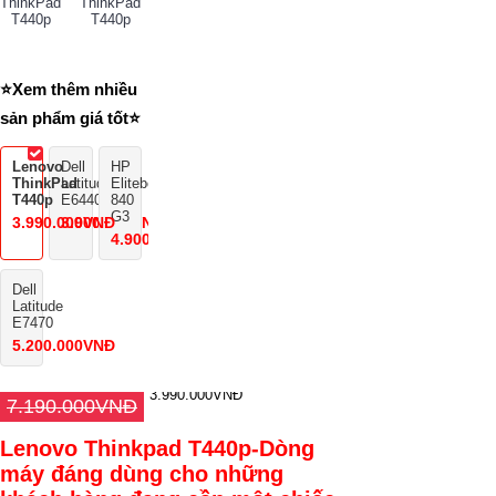
⭐Xem thêm nhiều
sản phẩm giá tốt⭐
Lenovo
Dell
HP
ThinkPad
Latitude
Elitebook
T440p
E6440
840
G3
3.990.000VNĐ
3.900.000VNĐ
4.900.000VNĐ
Dell
Latitude
E7470
5.200.000VNĐ
3.990.000VNĐ
7.190.000VNĐ
Lenovo Thinkpad T440p-Dòng
máy đáng dùng cho những