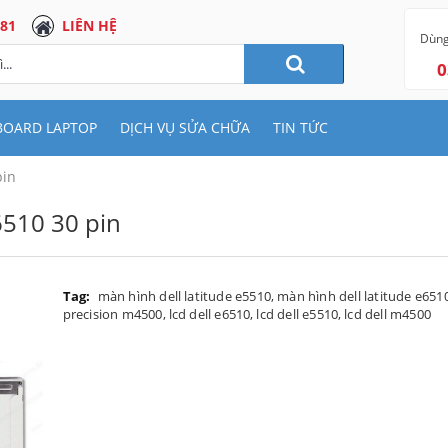
 81
LIÊN HỆ
Dùng
0
BOARD LAPTOP
DỊCH VỤ SỬA CHỮA
TIN TỨC
pin
6510 30 pin
Tag:
màn hình dell latitude e5510
,
màn hình dell latitude e651
precision m4500
,
lcd dell e6510
,
lcd dell e5510
,
lcd dell m4500