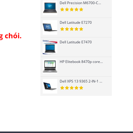
Dell Precision M6700-Core i7 3740QM-K3000M
Dell Latitude E7270
 chói.
Dell Latitude E7470
HP Elitebook 8470p core i7 Ivy Bridge 3520M, Card rời
Dell XPS 13 9365 2-IN-1 cảm ứng Core i7