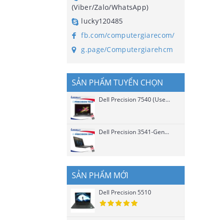
(Viber/Zalo/WhatsApp)
lucky120485
fb.com/computergiarecom/
g.page/Computergiarehcm
SẢN PHẨM TUYỂN CHỌN
Dell Precision 7540 (Used)
Dell Precision 3541-Gen 9 Chip H (Used)
SẢN PHẨM MỚI
Dell Precision 5510