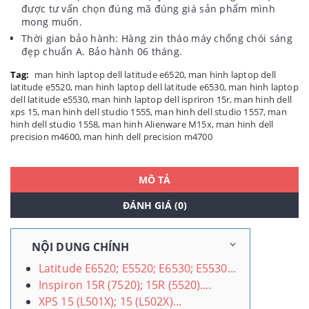
được tư vấn chọn đúng mã đúng giá sản phẩm mình
mong muốn.
Thời gian bảo hành: Hàng zin tháo máy chống chói sáng
đẹp chuẩn A. Bảo hành 06 tháng.
Tag:
man hinh laptop dell latitude e6520
,
man hinh laptop dell
latitude e5520
,
man hinh laptop dell latitude e6530
,
man hinh laptop
dell latitude e5530
,
man hinh laptop dell ispriron 15r
,
man hinh dell
xps 15
,
man hinh dell studio 1555
,
man hinh dell studio 1557
,
man
hinh dell studio 1558
,
man hinh Alienware M15x
,
man hinh dell
precision m4600
,
man hinh dell precision m4700
MÔ TẢ
ĐÁNH GIÁ (0)
NỘI DUNG CHÍNH
Latitude E6520; E5520; E6530; E5530...
Inspiron 15R (7520); 15R (5520)....
XPS 15 (L501X); 15 (L502X)...