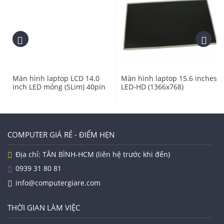
Computergiare.com
hổ trợ giao hàng, thay thế và vệ sinh
laptop tận nơi sử dụng cho quý khách hàng trong nội
Màn hình laptop LCD 14.0
Màn hình laptop 15.6 inches
inch LED mỏng (SLim) 40pin
LED-HD (1366x768)
thành.
Kích thước: 15.6" LED
Đèn chiếu sáng: Công nghệ Led
Độ phân giải: Full HD ( 1920x1080 pixel)
COMPUTER GIÁ RẺ - ĐIỂM HẸN
Chân tín hiệu: 40 Pin
Địa chỉ: TÂN BÌNH-HCM (liên hệ trước khi đến)
Thời gian bảo hành: 09 tháng
0939 31 80 81
info@computergiare.com
THỜI GIAN LÀM VIỆC