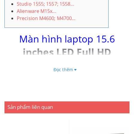
Studio 1555; 1557; 1558...
Alienware M15x...
Precision M4600; M4700...
Màn hình laptop 15.6
inches LED Full HD
(1920x1080)
Đọc thêm
Sản phẩm liên quan