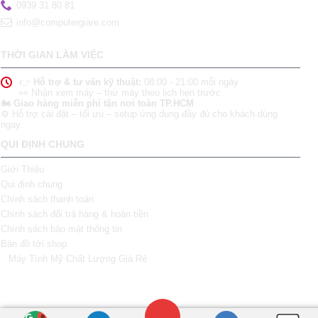
0939 31 80 81
info@computergiare.com
THỜI GIAN LÀM VIỆC
👉
Hỗ trợ & tư vấn kỹ thuật:
08:00 - 21:00 mỗi ngày
👀 Nhận xem máy – thử máy theo lịch hẹn trước
🏍️ Giao hàng miễn phí tận nơi toàn TP.HCM
⚙️ Hỗ trợ cài đặt – tối ưu – setup ứng dụng đầy đủ cho khách dùng
ngay.
QUI ĐỊNH CHUNG
Giới Thiệu
Qui định chung
Chính sách thanh toán
Chính sách đổi trả hàng & hoàn tiền
Chính sách bảo mật thông tin
Bản đồ tới shop
Máy Tính Mỹ Chất Lượng Giá Rẻ