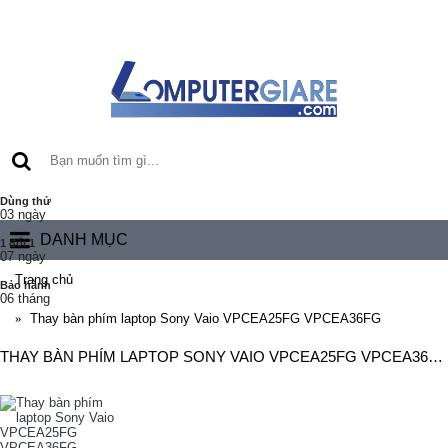
Dùng thử
03 ngày
DANH MỤC
1 đổi 1
07 ngày
Trang chủ
Bảo hành
06 tháng
Thay bàn phím laptop Sony Vaio VPCEA25FG VPCEA36FG
THAY BÀN PHÍM LAPTOP SONY VAIO VPCEA25FG VPCEA36FG