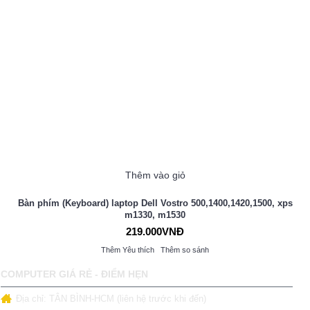
Thêm vào giỏ
Bàn phím (Keyboard) laptop Dell Vostro 500,1400,1420,1500, xps
m1330, m1530
219.000VNĐ
Thêm Yêu thích
Thêm so sánh
COMPUTER GIÁ RẺ - ĐIỂM HẸN
Địa chỉ: TÂN BÌNH-HCM (liên hệ trước khi đến)