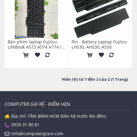
Bàn phím laptop Fujitsu
Pin - Battery Laptop Fujitsu
LifeBook A573 A574 A774 /
LH530, AH530, A530
HG A572 / E / F A552 / E
Hiển thị từ 1 đến 2 của 2 (1 Trang)
COMPUTER GIÁ RẺ - ĐIỂM HẸN
Địa chỉ: TÂN BÌNH-HCM (liên hệ trước khi đến)
0939 31 80 81
info@computergiare.com