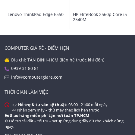
M cực kỳ mạnh mẽ
Tính năng nổi bật
- Bộ vỏ làm bằng s
Lenovo ThinkPad Edge E550
HP EliteBook 2560p Core i5-
chắc chắn,bền bỉ...
2540M
- Bin khủng ( 5-6h x
Intel®Core™ i5-421
(Dòng core i thế h
Bộ xử lý
chạy chip M, mạnh
COMPUTER GIÁ RẺ - ĐIỂM HẸN
4GB DDR 3 bus 16
Bộ nhớ RAM
Địa chỉ: TÂN BÌNH-HCM (liên hệ trước khi đến)
500 GB
0939 31 80 81
Đĩa Cứng
info@computergiare.com
Intel® HD 4600 - Đ
Đồ Họa
15.0 HD Antiglare (
Màn Hình
THỜI GIAN LÀM VIỆC
720p HD
Webcame
👉
Hỗ trợ & tư vấn kỹ thuật:
08:00 - 21:00 mỗi ngày
DVD+/-RW
Đĩa Quang
👀 Nhận xem máy – thử máy theo lịch hẹn trước
🏍️ Giao hàng miễn phí tận nơi toàn TP.HCM
Up to 6 hrs with st
Pin/Battery
⚙️ Hỗ trợ cài đặt – tối ưu – setup ứng dụng đầy đủ cho khách dùng
ngay.
2.2 kg
Kích Thước và Trọng Lượng