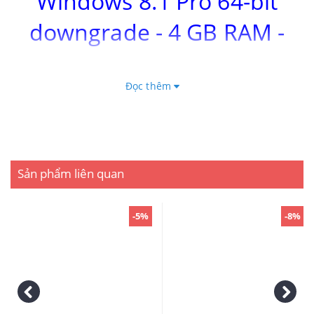
Windows 8.1 Pro 64-bit
downgrade - 4 GB RAM -
500 GB HDD - 20DF0031US
- Giá Rẻ
Đọc thêm
Sản phẩm liên quan
-5%
-8%
- Dòng máy busines
- Thinkpad E540 đư