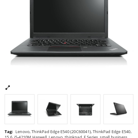
Tag:
Lenovo
,
ThinkPad Edge E540 (20C60041)
,
ThinkPad Edge E540
,
15.6
,
i5-4210M Haswell
,
Lenovo
,
thinkpad
,
E Series
,
small business