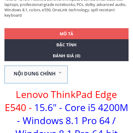
laptops
,
professional-grade notebooks
,
PCs
,
dolby advanced audio
,
Windows 8.1
,
colors
,
e550
,
OneLink technology
,
spill resistant
keyboard
MÔ TẢ
ĐẶC TÍNH
ĐÁNH GIÁ (0)
NỘI DUNG CHÍNH
Lenovo ThinkPad Edge
E540 -
15.6" - Core i5 4200M
- Windows 8.1 Pro 64 /