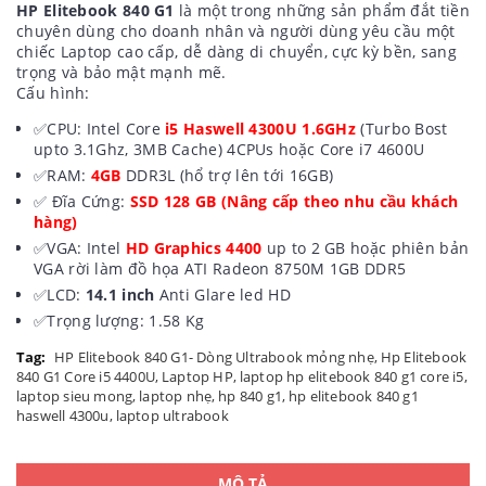
HP Elitebook 840 G1
là một trong những sản phẩm đắt tiền
chuyên dùng cho doanh nhân và người dùng yêu cầu một
chiếc Laptop cao cấp, dễ dàng di chuyển, cực kỳ bền, sang
trọng và bảo mật mạnh mẽ.
Cấu hình:
✅CPU: Intel Core
i5 Haswell 4300U 1.6GHz
(Turbo Bost
upto 3.1Ghz, 3MB Cache) 4CPUs hoặc Core i7 4600U
✅RAM:
4GB
DDR3L (hổ trợ lên tới 16GB)
✅ Đĩa Cứng:
SSD 128 GB (Nâng cấp theo nhu cầu khách
hàng)
✅VGA: Intel
HD Graphics 4400
up to 2 GB hoặc phiên bản
VGA rời làm đồ họa ATI Radeon 8750M 1GB DDR5
✅LCD:
14.1 inch
Anti Glare led HD
✅Trọng lượng: 1.58 Kg
Tag:
HP Elitebook 840 G1- Dòng Ultrabook mỏng nhẹ
,
Hp Elitebook
840 G1 Core i5 4400U
,
Laptop HP
,
laptop hp elitebook 840 g1 core i5
,
laptop sieu mong
,
laptop nhẹ
,
hp 840 g1
,
hp elitebook 840 g1
haswell 4300u
,
laptop ultrabook
MÔ TẢ