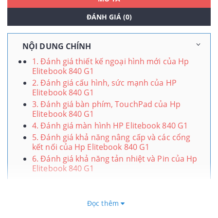
ĐÁNH GIÁ (0)
NỘI DUNG CHÍNH
1. Đánh giá thiết kế ngoại hình mới của Hp
Elitebook 840 G1
2. Đánh giá cấu hình, sức mạnh của HP
Elitebook 840 G1
3. Đánh giá bàn phím, TouchPad của Hp
Elitebook 840 G1
4. Đánh giá màn hình HP Elitebook 840 G1
5. Đánh giá khả năng nâng cấp và các cổng
kết nối của Hp Elitebook 840 G1
6. Đánh giá khả năng tản nhiệt và Pin của Hp
Elitebook 840 G1
Laptop Hp Elitebook 840-G1
✅
Core i5 4300U
, ✅Ram
Đọc thêm
4GB, SSD
128GB
, ✅Dòng Ultrabook mỏng nhẹ. ✅Giá