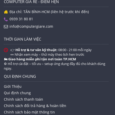
chuẩn quân đội MIL-STD 810G, mặt lưng phủ một lớp
COMPUTER GIÁ RẺ - ĐIỂM HẸN
nhung mịn cực kỳ đẹp. Sở hữu màn 14inch nhưng
Địa chỉ: TÂN BÌNH-HCM (liên hệ trước khi đến)
nặng vỏn vẹn 1.4KG, 840 G2 rất linh hoạt khi di chuyển
trong những chuyển công tác xa.
0939 31 80 81
info@computergiare.com
Máy được trang bị cấu hình:
Cấu hình:
THỜI GIAN LÀM VIỆC
✅CPU: Intel Core
i5 Haswell 4300U
👉
Hỗ trợ & tư vấn kỹ thuật:
08:00 - 21:00 mỗi ngày
1.6GHz
(Turbo Bost upto 3.1Ghz, 3MB Cache)
👀 Nhận xem máy – thử máy theo lịch hẹn trước
4CPUs
🏍️ Giao hàng miễn phí tận nơi toàn TP.HCM
✅RAM:
4GB
DDR3L
⚙️ Hỗ trợ cài đặt – tối ưu – setup ứng dụng đầy đủ cho khách dùng
ngay.
✅ Đĩa Cứng:
SSD 128 GB
QUI ĐỊNH CHUNG
✅VGA: Intel
HD Graphics 4400
up to 2 GB.
✅LCD:
14.1 inch
Anti Glare led HD
Giới Thiệu
⚙ OS: Windows 10 Pro bản quyền or Windows 7.
Qui định chung
Và các Soft ứng dụng theo yêu cầu quý khách
Chính sách thanh toán
hàng!
Chính sách đổi trả hàng & hoàn tiền
Battery: Bin zin theo máy xài rất lâu.
Chính sách bảo mật thông tin