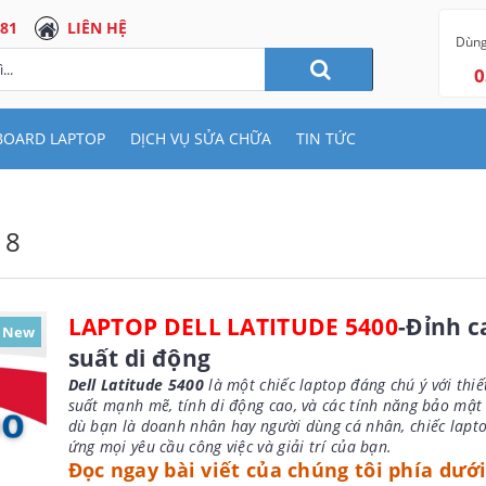
 81
LIÊN HỆ
Dùng
0
BOARD LAPTOP
DỊCH VỤ SỬA CHỮA
TIN TỨC
 8
LAPTOP DELL LATITUDE 5400
-Đỉnh c
New
suất di động
Dell Latitude 5400
là một chiếc laptop đáng chú ý với thiế
suất mạnh mẽ, tính di động cao, và các tính năng bảo mật
dù bạn là doanh nhân hay người dùng cá nhân, chiếc lapt
ứng mọi yêu cầu công việc và giải trí của bạn.
Đọc ngay bài viết của chúng tôi phía dưới