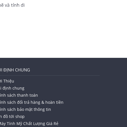
 và tính di
, được thiết
 ổn định, và
giác chắc chắn
bàn phím được
ăn phòng và
i một số phiên
I ĐỊNH CHUNG
ới Thiệu
bảo mật khác
i định chung
à doanh
ính sách thanh toán
ính sách đổi trả hàng & hoàn tiền
giá cả của
ính sách bảo mật thông tin
n đồ tới shop
chất lượng
áy Tính Mỹ Chất Lượng Giá Rẻ