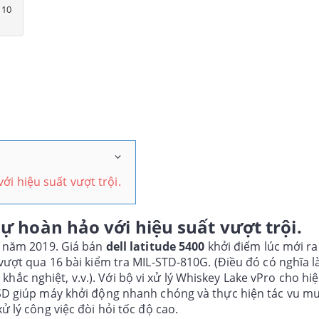
 10
ới hiệu suất vượt trội.
ự hoàn hảo với hiệu suất vượt trội.
o năm 2019. Giá bán
dell latitude 5400
khởi điểm lúc mới ra
ượt qua 16 bài kiểm tra MIL-STD-810G. (Điều đó có nghĩa l
ộ khắc nghiệt, v.v.). Với bộ vi xử lý Whiskey Lake vPro cho hi
SD giúp máy khởi động nhanh chóng và thực hiện tác vu m
 lý công việc đòi hỏi tốc độ cao.