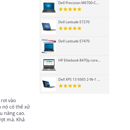
Dell Precision M6700-Core i7 3740QM-K3000M
Dell Latitude E7270
Dell Latitude E7470
HP Elitebook 8470p core i7 Ivy Bridge 3520M, Card rời
Dell XPS 13 9365 2-IN-1 cảm ứng Core i7
 rơi vào
à nó có thể xử
ệu năng cao.
ượt mà. Khả