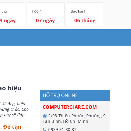
 thử
1 đổi 1
Bảo hành
3 ngày
07 ngày
06 tháng
ao hiệu
HỖ TRỢ ONLINE
t kế đẹp, hiệu
COMPUTERGIARE.COM
 vững chắc. Cho
op này sẽ đáp
2/93 Thiên Phước, Phường 9,
Tân Bình, Hồ Chí Minh
. Để tận
0939 31 80 81