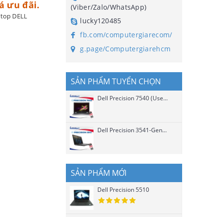
á ưu đãi.
(Viber/Zalo/WhatsApp)
top DELL
lucky120485
fb.com/computergiarecom/
g.page/Computergiarehcm
SẢN PHẨM TUYỂN CHỌN
Dell Precision 7540 (Used)
Dell Precision 3541-Gen 9 Chip H (Used)
SẢN PHẨM MỚI
Dell Precision 5510