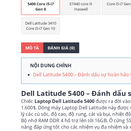
5400 Core i5-i7
E7440 core i5
Core i5-i7 Gen
Gen 8
Haswell
Dell Latitude 3410
Core i5-i7 Gen 10
MÔ TẢ
ĐÁNH GIÁ (0)
NỘI DUNG CHÍNH
Dell Latitude 5400 – Đánh dấu sự hoàn hảo v
Dell Latitude 5400
– Đánh dấu s
Chiếc
Laptop Dell Latitude 5400
được ra đời và
1.600$. Dòng máy Laptop Dell Latitude này được v
lý các cú sốc, độ cao, độ rung, cát và bụi, nhiệt đ
Bộ nhớ RAM DDR 4 hổ trợ lên tới 16GB. Ổ cứng S
năng đáp ứng tốt cho các nhiệm vụ đa nhiệm và xử