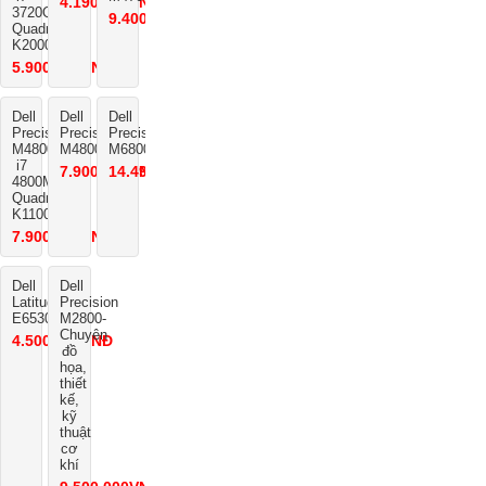
4.190.000VNĐ
3720QM,
9.400.000VNĐ
Quadro
K2000M
5.900.000VNĐ
Dell
Dell
Dell
Precision
Precision
Precision
M4800-
M4800
M6800
i7
7.900.000VNĐ
14.490.000VNĐ
4800MQ-
Quadro
K1100
7.900.000VNĐ
Dell
Dell
Latitude
Precision
E6530
M2800-
Chuyên
4.500.000VNĐ
đồ
họa,
thiết
kế,
kỹ
thuật
cơ
khí