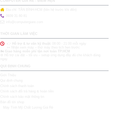
COMPUTER GIÁ RẺ - ĐIỂM HẸN
Địa chỉ: TÂN BÌNH-HCM (liên hệ trước khi đến)
0939 31 80 81
info@computergiare.com
THỜI GIAN LÀM VIỆC
👉
Hỗ trợ & tư vấn kỹ thuật:
08:00 - 21:00 mỗi ngày
👀 Nhận xem máy – thử máy theo lịch hẹn trước
🏍️ Giao hàng miễn phí tận nơi toàn TP.HCM
⚙️ Hỗ trợ cài đặt – tối ưu – setup ứng dụng đầy đủ cho khách dùng
ngay.
QUI ĐỊNH CHUNG
Giới Thiệu
Qui định chung
Chính sách thanh toán
Chính sách đổi trả hàng & hoàn tiền
Chính sách bảo mật thông tin
Bản đồ tới shop
Máy Tính Mỹ Chất Lượng Giá Rẻ