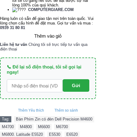
tôi sẽ cố gắng hết sức để đạt được sự hài
lòng 100% của quý khách.
COMPUTERGIARE.COM
Hàng luôn có sẵn để giao tận nơi trên toàn quốc. Vui
lòng chọn cấu hình để đặt mua. Gọi tư vấn và mua :
0939 31 80 81
Thêm vào giỏ
Liên hệ tư vấn
Chúng tôi sẽ trực tiếp tư vấn qua
điện thoại
📞 Để lại số điện thoại, tôi sẽ gọi lại
ngay!
Gửi
Thêm Yêu thích
Thêm so sánh
Tag:
Bàn Phím Zin có đèn Dell Precision M4600
,
M4700
,
M4800
,
M6600
,
M6700
,
M6800. Latitude E5520
,
E5530
,
E6520
,