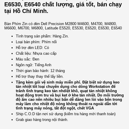
E6530, E6540 chất lượng, giá tốt, bán chạy
tại Hồ Chí Minh.
Bàn Phím Zin có đèn Dell Precision M2800 M4600, M4700, M4800,
M6600, M6700, M6800, Latitude E5520, E5530, E6520, E6530, E6540
Tình trạng sản phẩm: Hàng Zin.
Loại bàn phím: Phím nổi
Hỗ trợ đèn LED: Có
Chất liệu: Nhựa cao cấp
Màu sắc: Đen
Ngôn ngữ: Tiếng Anh
Thời gian bảo hành: 12 tháng
Hổ trợ thay thay thế lấy liền.
Tặng kèm gói vệ sinh máy miễn phí. Đặt biệt sử dụng keo
tản nhiệt tốt loại chuyên dụng cho dòng Workstation để
tránh tình trạng keo tản nhdiệt khô, quạt tản nhiệt không
hoạt động trơn tru và bụi kẹt ở khe tản nhiệt. Do môi trường
độ ẩm cao nên nhiều bụi bẩn dễ dàng len lỏi vào bên trong
máy làm cho nhiệt độ nóng không thoát ra ngoài dẫn tới
tình trạng máy nóng, tắt đột ngột, chết VGA
Ship C.O.D tận nơi sử dụng (kiểm tra hàng mới thanh toán)
Grab giao hàng trong nội thành.