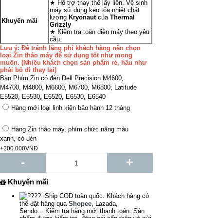
★ Hổ trợ thay thế lấy liền. Vệ sinh
máy sử dụng keo tỏa nhiệt chất
lượng
Kryonaut
của
Thermal
Khuyến mãi
Grizzly
★ Kiểm tra toàn diện máy theo yêu
cầu.
Lưu ý: Để tránh lãng phí khách hàng nên chọn
loại Zin tháo máy để sử dụng tốt như mong
muốn. (Nhiều khách chọn sản phẩm rẻ, hầu như
phải bỏ đi thay lại)
Bàn Phím Zin có đèn Dell Precision M4600,
M4700, M4800, M6600, M6700, M6800, Latitude
E5520, E5530, E6520, E6530, E6540
Hàng mới loại linh kiện bảo hành 12 tháng
Hàng Zin tháo máy, phím chức năng màu
xanh, có đèn
+200.000VNĐ
-
+
Khuyến mãi
Ship COD toàn quốc. Khách hàng có
thể đặt hàng qua
Shopee
, Lazada,
Sendo... Kiểm tra hàng mới thanh toán. Sản