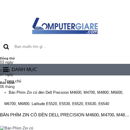
Dùng thử
03 ngày
DANH MỤC
1 đổi 1
07 ngày
Trang chủ
Bảo hành
06 tháng
Bàn Phím Zin có đèn Dell Precision M4600, M4700, M4800, M6600,
M6700, M6800, Latitude E5520, E5530, E6520, E6530, E6540
BÀN PHÍM ZIN CÓ ĐÈN DELL PRECISION M4600, M4700, M4800, M6600, M6700, M6800. LATITUDE E5520, E5530, E6520, E6530, E6540