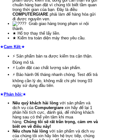
phẩm được kiểm tra, đóng gói cẩn thận và gửi
chuẩn hàng bạn đặt vì chúng tôi biết tầm quan
trọng thời gian của bạn. Đây là điều
COMPUTERGIARE
phải làm để hàng hóa gửi
đi được nguyên vẹn.
Grab giao hàng trong phạm vi nội
thành.
★ Hổ trợ thay thế lấy liền.
★ Kiểm tra toàn diện máy theo yêu cầu.
★
Cam Kết
:
★
⚡ Sản phẩm bán ra được kiểm tra cận thận.
Đúng mô tả.
⚡ Luôn đặt cao chất lượng sản phẩm.
⚡ Bảo hành 06 tháng nhanh chóng. Test đổi trả
không cần lý do, không mất chi phí trong 03
ngày sử dụng đầu tiên.
★
Phản hồi:
★
Nếu quý khách hài lòng
với sản phẩm và
dịch vụ của
Computergiare
xin hãy để lại 1
phản hồi tích cực, đánh giá, để những khách
hàng sau có thể yên tâm khi mua
hàng.
Chúng tôi sẽ rất trân trọng, cảm ơn và
biết ơn về điều này!
Nếu chưa hài lòng
với sản phẩm và dịch vụ
của chúng tôi xin hãy liên hệ trực tiếp, chúng