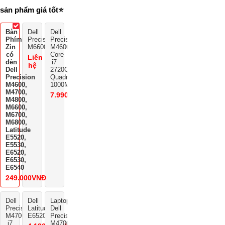
sản phẩm giá tốt⭐
Bàn
Dell
Dell
Phím
Precision
Precision
Zin
M6600
M4600
có
Core
Liên
đèn
i7
hệ
Dell
2720QM,
Precision
Quadro
M4600,
1000M
M4700,
7.990.000VNĐ
M4800,
M6600,
M6700,
M6800,
Latitude
E5520,
E5530,
E6520,
E6530,
E6540
249.000VNĐ
Dell
Dell
Laptop
Precision
Latitude
Dell
M4700
E6520
Precision
i7
M4700