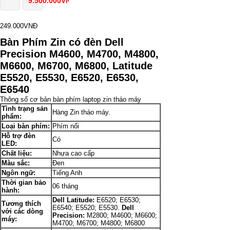
9.500.000VNĐ
249.000VNĐ
Bàn Phím Zin có đèn Dell
Precision M4600, M4700, M4800,
M6600, M6700, M6800, Latitude
E5520, E5530, E6520, E6530,
E6540
Thông số cơ bản bàn phím laptop zin tháo máy
Tình trạng sản
Hàng Zin tháo máy.
phẩm:
Loại bàn phím:
Phím nổi
Hỗ trợ đèn
Có
LED:
Chất liệu:
Nhựa cao cấp
Màu sắc:
Đen
Ngôn ngữ:
Tiếng Anh
Thời gian bảo
06 tháng
hành:
Dell Latitude:
E6520; E6530;
Tương thích
E6540; E5520; E5530.
Dell
với các dòng
Precision:
M2800; M4600; M6600;
máy:
M4700; M6700; M4800; M6800