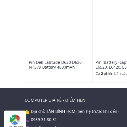
Sử dụng được
Latitude E6400, E6500, 6400 A
Thông số:
Rating: 11.1V 9-cell
Pin Dell Latitude D620 D630 -
Pin (Battery) La
Capacity: 90Wh Mah
NT379 Battery 4800mAh
E6520, E6420, E5
cell 60Wh - T54F
Có
2
phiên bản cấu
Technology: Li-Ion
Type: KY471; C2072, 4M529, 04M529, HJ590
Bảo hành: 09 tháng.
COMPUTER GIÁ RẺ - ĐIỂM HẸN
Địa chỉ: TÂN BÌNH-HCM (liên hệ trước khi đến)
0939 31 80 81
Tìm đường