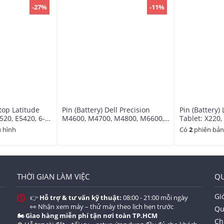
 cho các Model Laptop Dell:
-27%
-11%
TG; E6410, E6510, E6410 ATG. Precisio
M4400, M4500.
ptop Latitude
Pin (Battery) Dell Precision
Pin (Battery
520, E5420, 6-
M4600, M4700, M4800, M6600,
Tablet: X220,
J
M6700, M6800 Type FV993,
 hình
Có
2
phiên bản
0JHYP2 (11.1V-97 Wh)
THỜI GIAN LÀM VIỆC
QU
Gi
👉
Hỗ trợ & tư vấn kỹ thuật:
08:00 - 21:00 mỗi ngày
👀 Nhận xem máy – thử máy theo lịch hẹn trước
Qu
🏍️ Giao hàng miễn phí tận nơi toàn TP.HCM
Ch