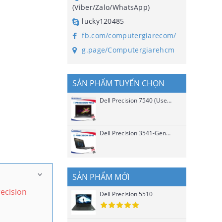
(Viber/Zalo/WhatsApp)
lucky120485
fb.com/computergiarecom/
g.page/Computergiarehcm
SẢN PHẨM TUYỂN CHỌN
Dell Precision 7540 (Used)
Dell Precision 3541-Gen 9 Chip H (Used)
SẢN PHẨM MỚI
ecision
Dell Precision 5510