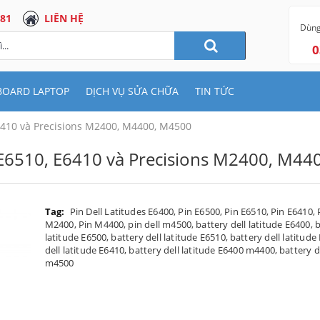
 81
LIÊN HỆ
Dùng
0
BOARD LAPTOP
DỊCH VỤ SỬA CHỮA
TIN TỨC
E6410 và Precisions M2400, M4400, M4500
, E6510, E6410 và Precisions M2400, M4
Tag:
Pin Dell Latitudes E6400
,
Pin E6500
,
Pin E6510
,
Pin E6410
,
M2400
,
Pin M4400
,
pin dell m4500
,
battery dell latitude E6400
,
b
latitude E6500
,
battery dell latitude E6510
,
battery dell latitude
dell latitude E6410
,
battery dell latitude E6400 m4400
,
battery d
m4500