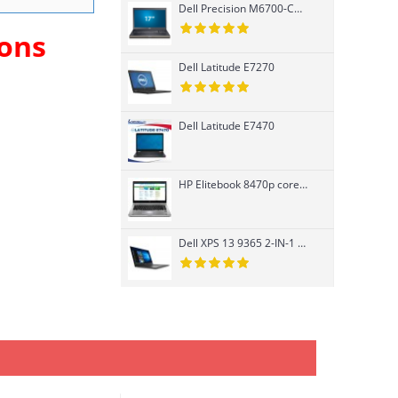
Dell Precision M6700-Core i7 3740QM-K3000M
ions
Dell Latitude E7270
Dell Latitude E7470
HP Elitebook 8470p core i7 Ivy Bridge 3520M, Card rời
Dell XPS 13 9365 2-IN-1 cảm ứng Core i7