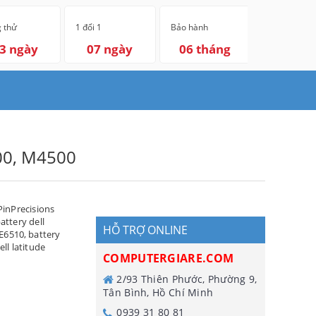
 thử
1 đổi 1
Bảo hành
3 ngày
07 ngày
06 tháng
400, M4500
PinPrecisions
attery dell
HỖ TRỢ ONLINE
 E6510
,
battery
ell latitude
COMPUTERGIARE.COM
2/93 Thiên Phước, Phường 9,
Tân Bình, Hồ Chí Minh
0939 31 80 81