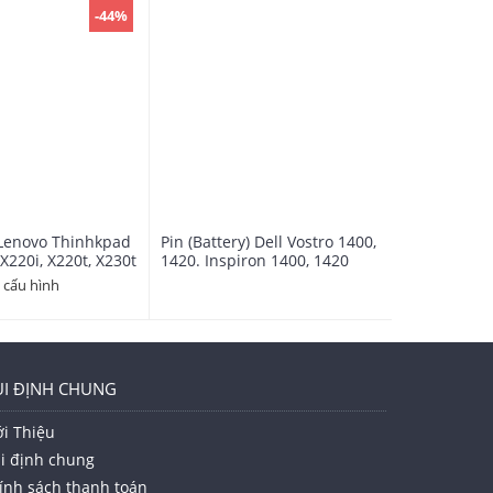
-44%
n M2400,
) Lenovo Thinhkpad
Pin (Battery) Dell Vostro 1400,
 X220i, X220t, X230t
1420. Inspiron 1400, 1420
 cấu hình
I ĐỊNH CHUNG
ới Thiệu
i định chung
ính sách thanh toán