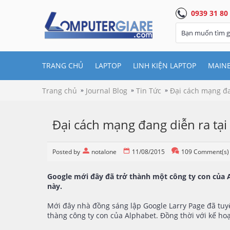
0939 31 80
TRANG CHỦ
LAPTOP
LINH KIỆN LAPTOP
MAIN
Trang chủ
Journal Blog
Tin Tức
Đại cách mạng đa
Đại cách mạng đang diễn ra tại
Posted by
notalone
11/08/2015
109 Comment(s)
Google mới đây đã trở thành một công ty con của A
này.
Mới đây nhà đồng sáng lập Google Larry Page đã tuyê
thàng công ty con của Alphabet. Đồng thời với kế hoạc