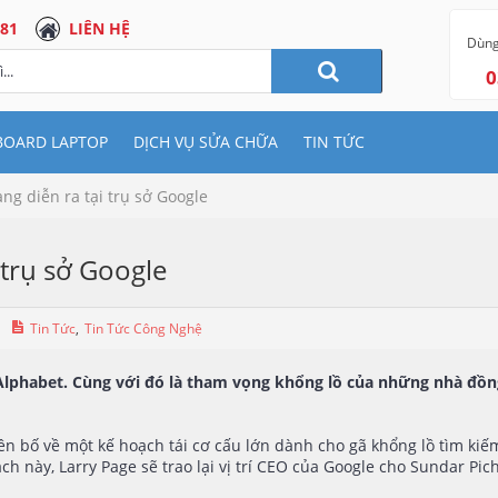
 81
LIÊN HỆ
Dùng
0
BOARD LAPTOP
DỊCH VỤ SỬA CHỮA
TIN TỨC
ng diễn ra tại trụ sở Google
 trụ sở Google
Tin Tức
,
Tin Tức Công Nghệ
lphabet. Cùng với đó là tham vọng khổng lồ của những nhà đồng
n bố về một kế hoạch tái cơ cấu lớn dành cho gã khổng lồ tìm kiế
h này, Larry Page sẽ trao lại vị trí CEO của Google cho Sundar Pich