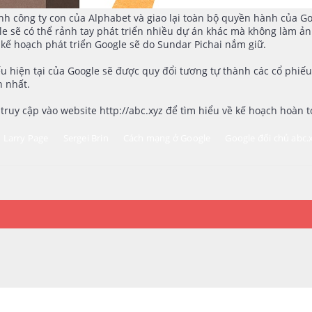
hành công ty con của Alphabet và giao lại toàn bộ quyền hành của G
gle sẽ có thể rảnh tay phát triển nhiều dự án khác mà không làm 
 kế hoạch phát triển Google sẽ do Sundar Pichai nắm giữ.
u hiện tại của Google sẽ được quy đổi tương tự thành các cổ phiếu
n nhất.
truy cập vào website http://abc.xyz để tìm hiểu về kế hoạch hoàn
Larry Page
Sergei Brin
Cách mạng ở Google
Google đổi chủ abc.