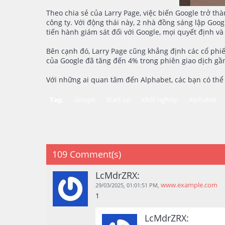
Theo chia sẻ của Larry Page, việc biến Google trở t
công ty. Với động thái này, 2 nhà đồng sáng lập Goo
tiến hành giám sát đối với Google, mọi quyết định và
Bên cạnh đó, Larry Page cũng khẳng định các cổ phiế
của Google đã tăng đến 4% trong phiên giao dịch gầ
Với những ai quan tâm đến Alphabet, các bạn có thể 
Tag:
Google
Start up
Khởi nghiệp
Alphabet
109 Comment(s)
LcMdrZRX:
www.example.com
29/03/2025,
01:01:51 PM
,
1
LcMdrZRX: