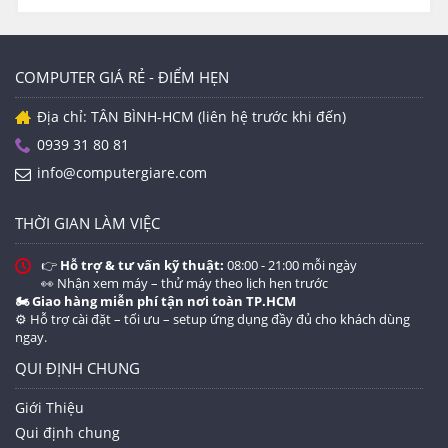
COMPUTER GIÁ RẺ - ĐIỂM HẸN
Địa chỉ: TÂN BÌNH-HCM (liên hệ trước khi đến)
0939 31 80 81
info@computergiare.com
THỜI GIAN LÀM VIỆC
👉
Hỗ trợ & tư vấn kỹ thuật:
08:00 - 21:00 mỗi ngày
👀 Nhận xem máy – thử máy theo lịch hẹn trước
🏍️ Giao hàng miễn phí tận nơi toàn TP.HCM
⚙️ Hỗ trợ cài đặt – tối ưu – setup ứng dụng đầy đủ cho khách dùng
ngay.
QUI ĐỊNH CHUNG
Giới Thiệu
Qui định chung